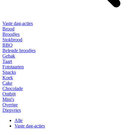
Vaste dag-acties
Brood
Broodjes
Stokbrood
BBQ
Belegde broodjes
Gebak
Taart
Fototaarten
Snacks
Koek
Cake
Chocolade
Ontbijt
Mini's
Overige
Diepvries
Alle
Vaste dag-acties