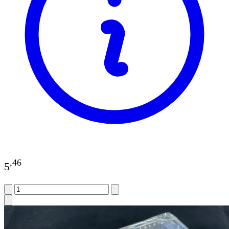
,
46
5