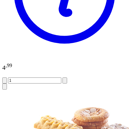
,
99
4