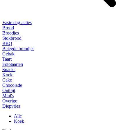
Vaste dag-acties
Brood
Broodjes
Stokbrood
BBQ
Belegde broodjes
Gebak
Taart
Fototaarten
Snacks
Koek
Cake
Chocolade
Ontbijt
Mini's
Overige
Diepvries
Alle
Koek