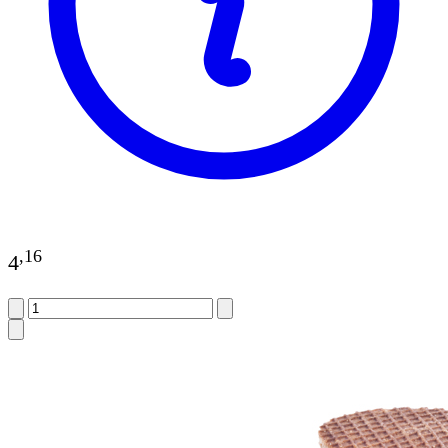
,
16
4