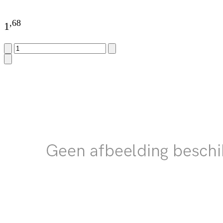
,
68
1