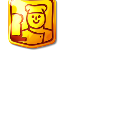
Fietscafe ’t Spulletje