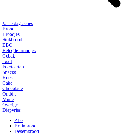
Vaste dag-acties
Brood
Broodjes
Stokbrood
BBQ
Belegde broodjes
Gebak
Taart
Fototaarten
Snacks
Koek
Cake
Chocolade
Ontbijt
Mini's
Overige
Diepvries
Alle
Bruinbrood
Desembrood