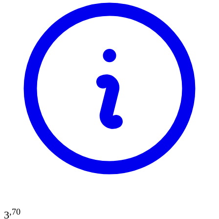
,
70
3