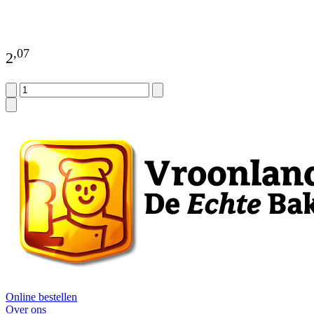
,
07
2
Online bestellen
Over ons