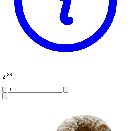
,
89
2