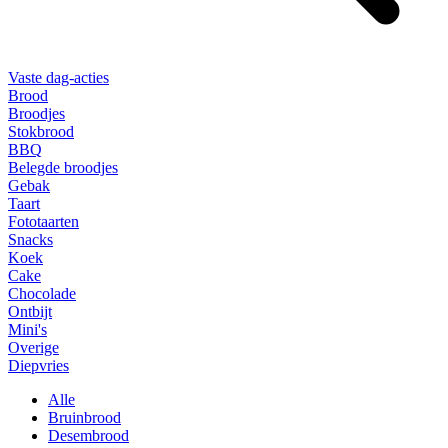
Vaste dag-acties
Brood
Broodjes
Stokbrood
BBQ
Belegde broodjes
Gebak
Taart
Fototaarten
Snacks
Koek
Cake
Chocolade
Ontbijt
Mini's
Overige
Diepvries
Alle
Bruinbrood
Desembrood