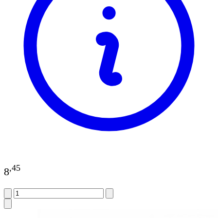
,
45
8