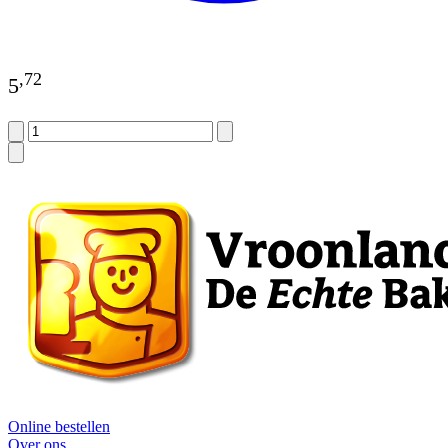
,
72
5
Online bestellen
Over ons