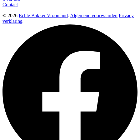
Contact
© 2026
Echte Bakker Vroonland
.
Algemene voorwaarden
Privacy
verklaring