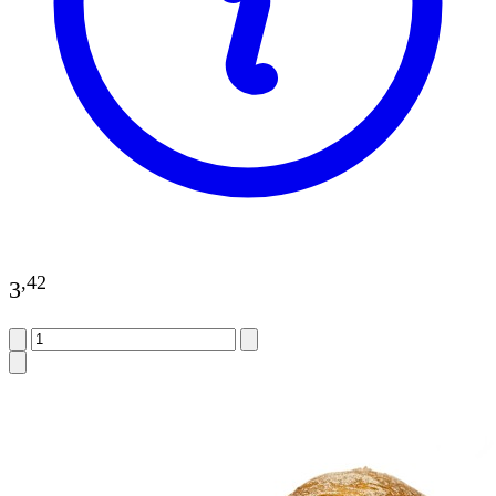
,
42
3