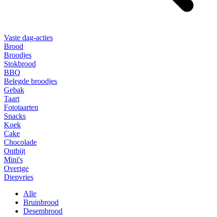
Vaste dag-acties
Brood
Broodjes
Stokbrood
BBQ
Belegde broodjes
Gebak
Taart
Fototaarten
Snacks
Koek
Cake
Chocolade
Ontbijt
Mini's
Overige
Diepvries
Alle
Bruinbrood
Desembrood